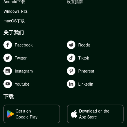
Android下载
设置指南
Windows下载
macOS下载
关于我们
Facebook
Reddit
Twitter
Tiktok
Instagram
Pinterest
Youtube
Linkedln
下载
Get it on
Download on the
Google Play
App Store